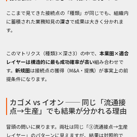
ここまで見てきた接続点の「種類」が同じでも、組織内
に蓄積された業務知見の
深さ
で成果は大きく分かれま
す。
このマトリクス（種類3×深さ3）の中で、
本業圏×適合
レイヤーは構造的に最も成功確率が高い
組み合わせで
す。
新規圏
は接続点の獲得（M&A・提携）が事実上の前
提条件になります。
カゴメ vs イオン ── 同じ「流通接
点→生産」でも結果が分かれる理由
冒頭の問いに戻ります。両社は同じ「③流通接点→生産
レイヤー」のパターンに見えますが、結果は対照的で