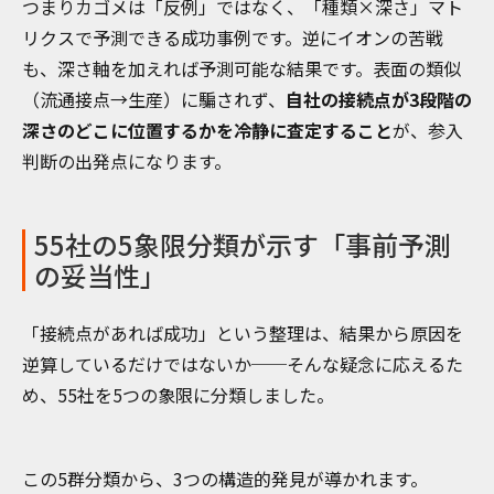
つまりカゴメは「反例」ではなく、「種類×深さ」マト
リクスで予測できる成功事例です。逆にイオンの苦戦
も、深さ軸を加えれば予測可能な結果です。表面の類似
（流通接点→生産）に騙されず、
自社の接続点が3段階の
深さのどこに位置するかを冷静に査定すること
が、参入
判断の出発点になります。
55社の5象限分類が示す「事前予測
の妥当性」
「接続点があれば成功」という整理は、結果から原因を
逆算しているだけではないか──そんな疑念に応えるた
め、55社を5つの象限に分類しました。
この5群分類から、3つの構造的発見が導かれます。