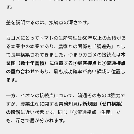
す。
差を説明するのは、接続点の
深さ
です。
カゴメにとってトマトの生産管理は60年以上の蓄積があ
る本業中の本業であり、農家との関係も「調達先」とし
て長年構築されてきました。つまりカゴメの接続点は
本
業圏（数十年蓄積）に位置する①顧客接点と③流通接点
の重ね合わせ
であり、最も成功確率が高い領域に位置し
ます。
一方、イオンの接続点について、流通そのものは強力で
すが、農業生産に関する業務知見は
新規圏（ゼロ構築）
の段階
に近い状態です。同じ「③流通接点→生産」で
も、深さで層が分かれます。