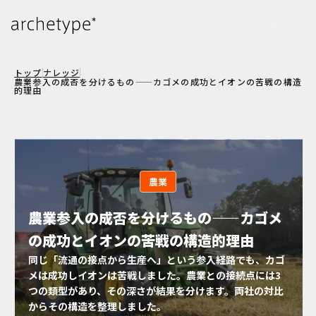
トップ
ナレッジ
農業参入の成否を分けるもの——カゴメの成功とイオンの苦戦の構造
的理由
農業
農業参入の成否を分けるもの——カゴメ
の成功とイオンの苦戦の構造的理由
同じ「流通の接点から生産へ」という参入経路でも、カゴ
メは成功しイオンは苦戦しました。農業との接続点には3
つの類型があり、その深さが結果を分けます。両社の対比
からその構造を整理しました。