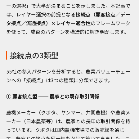
ーの選択」で大半が決まることを示しました。本記事で
は、レイヤー選択の前提となる
接続点（顧客接点／デー
タ接点／流通接点）×レイヤー適合性
のフレームワーク
を使って、成否のパターンを構造的に解き明かします。
接続点の3類型
55社の参入パターンを分析すると、農業バリューチェー
ンへの「接続点」は3つの種類に分類できます。
① 顧客接点型 ── 農家との既存取引関係
農機メーカー（クボタ、ヤンマー、井関農機）や農薬メ
ーカー（日本農薬等）は、農家との長年の取引関係を持
っています。クボタは国内農機市場での販売網を通じ
て、農家との接点を何十年もかけて築いてきました。こ