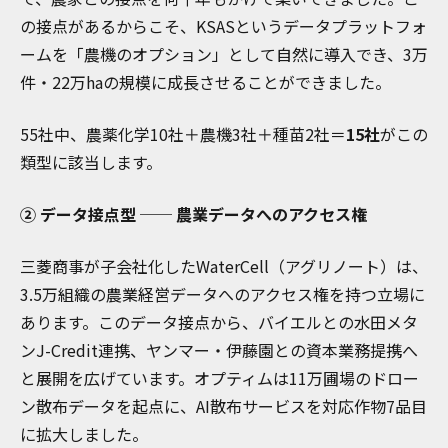
の接点があるからこそ、KSASというデータプラットフォ
ームを「農機のオプション」として自然に導入でき、3万
件・22万haの規模に成長させることができました。
55社中、農薬化学10社＋農機3社＋種苗2社＝
15社
がこの
類型に該当します。
② データ接点型 ── 農業データへのアクセス権
三菱商事が子会社化したWaterCell（アグリノート）は、
3.5万組織の農業経営データへのアクセス権を持つ立場に
あります。このデータ接点から、バイエルとの水田メタ
ンJ-Credit連携、ヤンマー・伊藤園との資本業務提携へ
と展開を広げています。オプティムは11万圃場のドロー
ン散布データを起点に、AI散布サービスを対応作物7品目
に拡大しました。