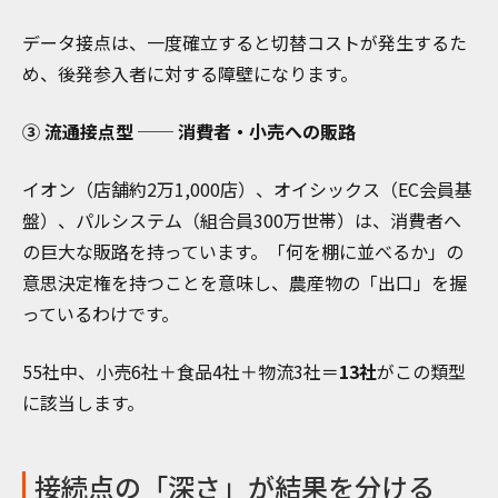
データ接点は、一度確立すると切替コストが発生するた
め、後発参入者に対する障壁になります。
③ 流通接点型 ── 消費者・小売への販路
イオン（店舗約2万1,000店）、オイシックス（EC会員基
盤）、パルシステム（組合員300万世帯）は、消費者へ
の巨大な販路を持っています。「何を棚に並べるか」の
意思決定権を持つことを意味し、農産物の「出口」を握
っているわけです。
55社中、小売6社＋食品4社＋物流3社＝
13社
がこの類型
に該当します。
接続点の「深さ」が結果を分ける