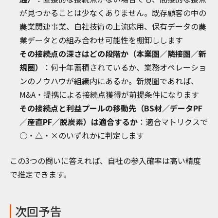
が見つかることは少なくありません。既存顧客の中の
農業関連事業、自社技術の上流応用、保有データの農
業データとの組み合わせ可能性を棚卸しします
その接続点の深さはどの段階か（本業圏／隣接圏／新
規圏）
：何十年蓄積されているか、業務オペレーショ
ンのノウハウが組織内にあるか。新規圏であれば、
M&A・提携による接続点獲得が前提条件になります
その接続点と利益プールの移動先（BS材／データPF
／産直PF／脱炭素）は適合するか
：適合マトリクスで
○・△・×のいずれかに判定します
この3つの問いに答えれば、自社の参入確率は高い精度
で推定できます。
次回予告