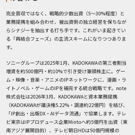
完全買収ではなく、戦略的少数出資（5〜30%程度）と
業務提携を組み合わせ、被出資側の独立経営を保ちなが
らシナジーを抽出する打ち手です。これがいま起きてい
る「再結合フェーズ」の主流スキームになりつつありま
す。
ソニーグループは2025年1月、KADOKAWAの第三者割当
増資を約500億円・約10%で引き受け筆頭株主に。ゲー
ム・映像・音楽・アニメのIPネットワークに、漫画・ラ
イトノベル・ゲームのIPを補完する統合戦略です。note
株式会社は2026年3月、KADOKAWAと資本業務提携
（KADOKAWAが議決権5.22%・調達約22億円）を結び、
「IP創出・出版DX・AIデータ流通」で協業します。テレ
ビ東京はIPプロデュース企業Mintoへ約5億円を出資（東
南アジア展開目的）、テレビ朝日HDは50億円規模の