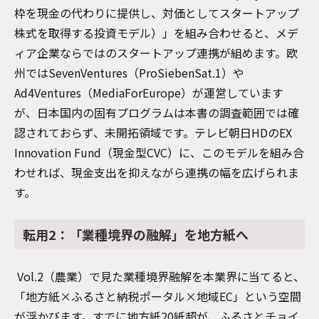
枠を現金の代わりに提供し、対価としてスタートアップ
株式を取得する投資モデル）」を組み合わせると、メデ
ィア企業ならではのスタートアップ連携が組めます。欧
州ではSevenVentures（ProSiebenSat.1）や
Ad4Ventures（MediaForEurope）が運営しています
が、日本国内の固有プログラムは本書の調査範囲では確
認されておらず、未開拓領域です。テレビ朝日HDのEX
Innovation Fund（現金型CVC）に、このモデルを組み合
わせれば、現金支出を抑えながら連携の幅を広げられま
す。
転用2：「業種境界の融解」を地方紙へ
Vol.2（農業）で見た業種境界融解を本業界に当てると、
「地方紙×ふるさと納税ポータル×地域EC」という空間
が浮かびます。すでに地方紙20紙超が、ふるさとチョイ