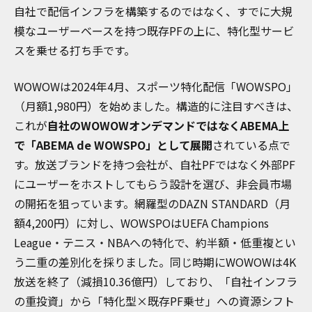
自社で配信インフラを構築するのではなく、すでに大規
模なユーザーベースを持つ既存PFの上に、特化型サービ
スを乗せる打ち手です。
WOWOWは2024年4月、スポーツ特化配信「WOWSPO」
（月額1,980円）を始めました。構造的に注目すべきは、
これが
自社のWOWOWオンデマンドではなくABEMA上
で「ABEMA de WOWSPO」として展開
されている点で
す。放送ブランドを持つ会社が、自社PFではなく外部PF
にユーザーをホストしてもらう設計を選び、非会員市場
の開拓を狙っています。網羅型のDAZN STANDARD（月
額4,200円）に対し、WOWSPOはUEFA Champions
League・テニス・NBAへの特化で、約半額・低重複とい
う二重の差別化を採りました。同じ時期にWOWOWは4K
放送を終了（減損10.36億円）しており、「自社インフラ
の重投資」から「特化型×既存PF乗せ」への資源シフト