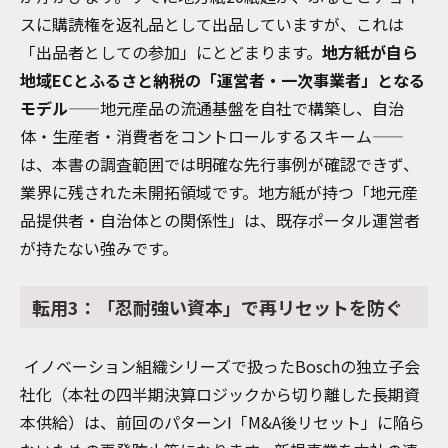
スに購読権を返礼品として出品していますが、これは
「出品者としての参加」にとどまります。
地方紙が自ら
地域ECとふるさと納税の「運営者・一次事業者」となる
モデル
——地元産品の流通基盤を自社で構築し、自治
体・生産者・消費者をコントロールするスキーム——
は、本書の調査範囲では明確な先行事例が確認できず、
業界に残された未開拓領域です。地方紙が持つ「地元産
品提供者・自治体との関係性」は、既存ポータル運営者
が持たない強みです。
転用3：「忍耐強い資本」で再リセットを防ぐ
イノベーション組織シリーズで扱ったBoschの独立子会
社化（本社の四半期決算ロジックから切り離した長期資
本供給）は、前回のパターンI「M&A後リセット」に陥ら