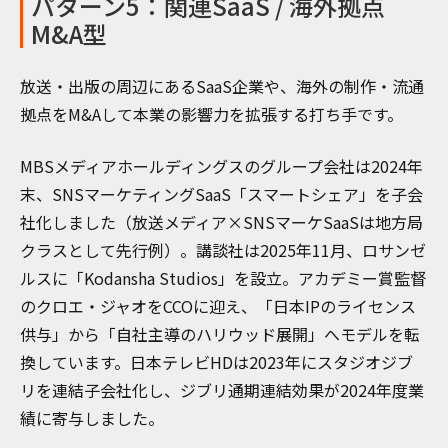
パターン5：関連SaaS / 海外拠点
M&A型
放送・出版の周辺にあるSaaS企業や、海外の制作・流通
拠点をM&Aして本業の影響力を拡張する打ち手です。
MBSメディアホールディングスのグループ会社は2024年
末、SNSマーケティングSaaS「スマートシェア」を子会
社化しました（放送メディア×SNSマーケSaaSは地方局
クラスとして先行例）。講談社は2025年11月、ロサンゼ
ルスに「Kodansha Studios」を設立。アカデミー賞監督
のクロエ・ジャオをCCOに迎え、「日本IPのライセンス
供与」から「自社主導のハリウッド展開」へモデルを転
換しています。日本テレビHDは2023年にスタジオジブ
リを連結子会社化し、ジブリ通期連結効果が2024年度業
績に寄与しました。