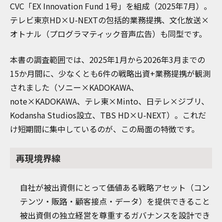
CVC「EX Innovation Fund 1号」を組成（2025年7月）。
テレビ東京HD×U-NEXTの包括的業務提携、文化放送×
オトナル（プログラマティック音声広告）も同型です。
本書の調査範囲では、2025年1月から2026年3月までの
15か月間に、少なくとも6件の戦略出資+業務提携が観測
されました（ソニー×KADOKAWA、
note×KADOKAWA、テレ東×Minto、日テレ×ジブリ、
Kodansha Studios設立、TBS HD×U-NEXT）。これだ
け短期間に集中しているのが、この局面の特徴です。
再現境界線
自社が被出資側にとって価値ある戦略アセット（コン
テンツ・販路・顧客接点・データ）を提供できること
被出資側の独立経営を尊重するガバナンスを設計でき